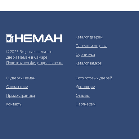
Каталог дверей
Панели и отделка
© 2023 Входные стальные
Фурнитура
двери Неман в Самаре
Политика конфиденциальности
Каталог замков
О дверях Неман
Фото готовых дверей
О компании
Доп. опции
Промо-страница
Отзывы
Контакты
Партнерам